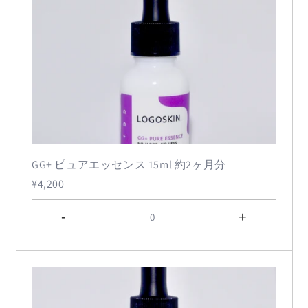
GG+ ピュアエッセンス 15ml 約2ヶ月分
¥4,200
-
+
0