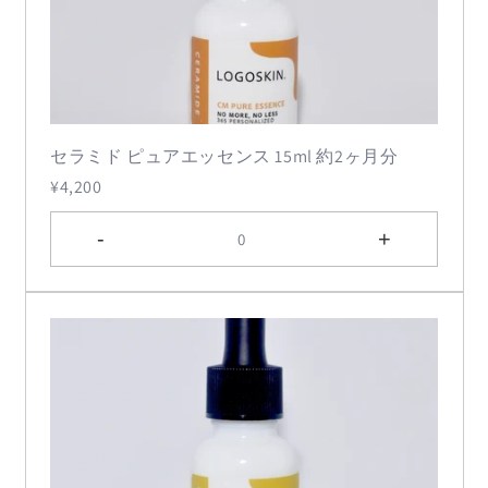
セラミド ピュアエッセンス 15ml 約2ヶ月分
¥4,200
-
+
0