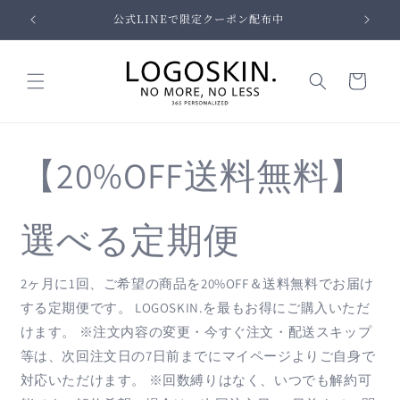
コンテ
公式LINEで限定クーポン配布中
ンツに
進む
カ
ー
ト
【20%OFF送料無料】
選べる定期便
2ヶ月に1回、ご希望の商品を20%OFF＆送料無料でお届け
する定期便です。 LOGOSKIN.を最もお得にご購入いただ
けます。 ※注文内容の変更・今すぐ注文・配送スキップ
等は、次回注文日の7日前までにマイページよりご自身で
対応いただけます。 ※回数縛りはなく、いつでも解約可