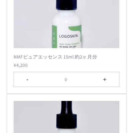
NMFピュアエッセンス 15ml 約2ヶ月分
¥4,200
-
+
0